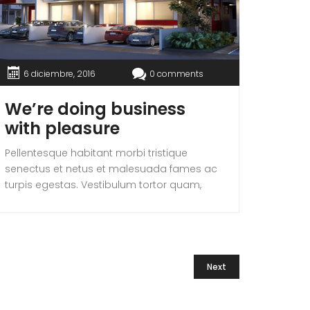
6 diciembre, 2016
0 comments
We’re doing business
with pleasure
Pellentesque habitant morbi tristique
senectus et netus et malesuada fames ac
turpis egestas. Vestibulum tortor quam,
feugiat vitae, ultricies eget, tempor sit amet,
ante. Donec eu libero sit amet quam
egestas semper. Aenean ultricies mi vitae
est. Mauris placerat eleifend leo. Quisque sit
amet est et sapien ullamcorper pharetra.
Next
Vestibulum erat wisi, condimentum sed,
commodo [...]