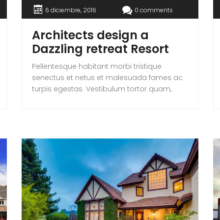
6 diciembre, 2016
0 comments
Architects design a
Dazzling retreat Resort
Pellentesque habitant morbi tristique
senectus et netus et malesuada fames ac
turpis egestas. Vestibulum tortor quam,
feugiat vitae, ultricies eget, tempor sit amet,
ante. Donec eu libero sit amet quam
egestas semper. Aenean ultricies mi vitae
est. Mauris placerat eleifend leo. Quisque sit
amet est et sapien ullamcorper pharetra.
Vestibulum erat wisi, condimentum sed,
commodo [...]