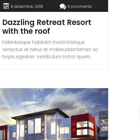
6 diciembre, 2016
0 comments
Dazzling Retreat Resort
with the roof
Pellentesque habitant morbi tristique
senectus et netus et malesuada fames ac
turpis egestas. Vestibulum tortor quam,
feugiat vitae, ultricies eget, tempor sit amet,
ante. Donec eu libero sit amet quam
egestas semper. Aenean ultricies mi vitae
est. Mauris placerat eleifend leo. Quisque sit
amet est et sapien ullamcorper pharetra.
Vestibulum erat wisi, condimentum sed,
commodo [...]