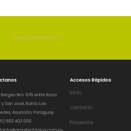
[mc4wp_form id=”17″]
ctanos
Accesos Rápidos
Inicio
 Berges Nro. 676 entre Rosa
 y San José, Barrio Las
Contacto
edes, Asunción, Paraguay.
5) 993 403 000
Proyectos
tacto@arquitectónica.com.py