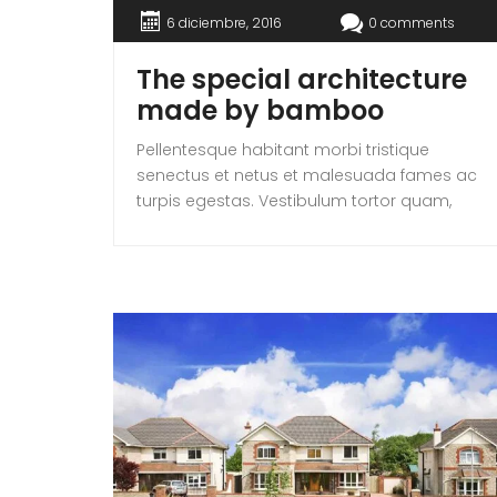
6 diciembre, 2016
0 comments
The special architecture
made by bamboo
Pellentesque habitant morbi tristique
senectus et netus et malesuada fames ac
turpis egestas. Vestibulum tortor quam,
feugiat vitae, ultricies eget, tempor sit amet,
ante. Donec eu libero sit amet quam
egestas semper. Aenean ultricies mi vitae
est. Mauris placerat eleifend leo.