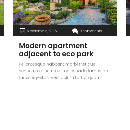
6 diciembre, 2016
0 comments
Modern apartment
adjacent to eco park
Pellentesque habitant morbi tristique
senectus et netus et malesuada fames ac
turpis egestas. Vestibulum tortor quam,
feugiat vitae, ultricies eget, tempor sit amet,
ante. Donec eu libero sit amet quam
egestas semper. Aenean ultricies mi vitae
est. Mauris placerat eleifend leo. Quisque sit
amet est et sapien ullamcorper pharetra.
Vestibulum erat wisi, condimentum sed,
commodo [...]