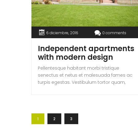
6 diciembre, 2016
0 comments
Independent apartments
with modern design
Pellentesque habitant morbi tristique
senectus et netus et malesuada fames ac
turpis egestas. Vestibulum tortor quam,
feugiat vitae, ultricies eget, tempor sit amet,
ante. Donec eu libero sit amet quam
egestas semper. Aenean ultricies mi vitae
est. Mauris placerat eleifend leo. Quisque sit
amet est et sapien ullamcorper pharetra.
1
2
3
Vestibulum erat wisi, condimentum sed,
commodo [...]