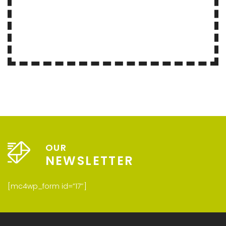
OUR
NEWSLETTER
[mc4wp_form id=”17″]