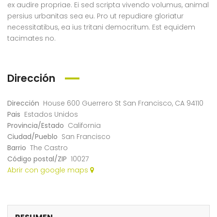
Santa Monica Blvd Los Angeles, CA 90038
4127 18th St San Francisco, CA 94114
Austi
ex audire propriae. Ei sed scripta vivendo volumus, animal
persius urbanitas sea eu. Pro ut repudiare gloriatur
necessitatibus, ea ius tritani democritum. Est equidem
tacimates no.
Dirección
Dirección
House 600 Guerrero St San Francisco, CA 94110
Pais
Estados Unidos
Provincia/Estado
California
Ciudad/Pueblo
San Francisco
Barrio
The Castro
Código postal/ZIP
10027
Abrir con google maps