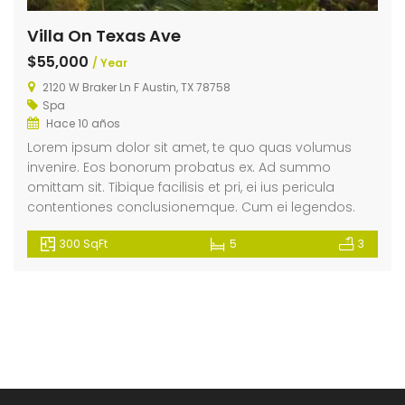
Villa On Texas Ave
$55,000
/ Year
2120 W Braker Ln F Austin, TX 78758
Spa
Hace 10 años
Lorem ipsum dolor sit amet, te quo quas volumus
invenire. Eos bonorum probatus ex. Ad summo
omittam sit. Tibique facilisis et pri, ei ius pericula
contentiones conclusionemque. Cum ei legendos.
300 SqFt
5
3