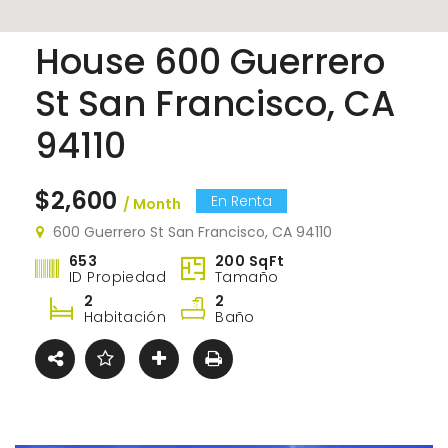
House 600 Guerrero
St San Francisco, CA
94110
$2,600
En Renta
/ Month
600 Guerrero St San Francisco, CA 94110
653
200 SqFt
ID Propiedad
Tamaño
2
2
Habitación
Baño
Apartment Morden Santa Monica, Los Angeles
60 N Venice Blvd Venice, CA 90291
Limpi