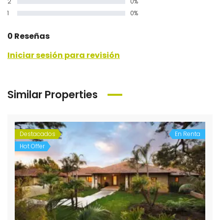
2
0%
1
0%
0 Reseñas
Iniciar sesión para revisión
Similar Properties
Destacados
En Renta
Hot Offer