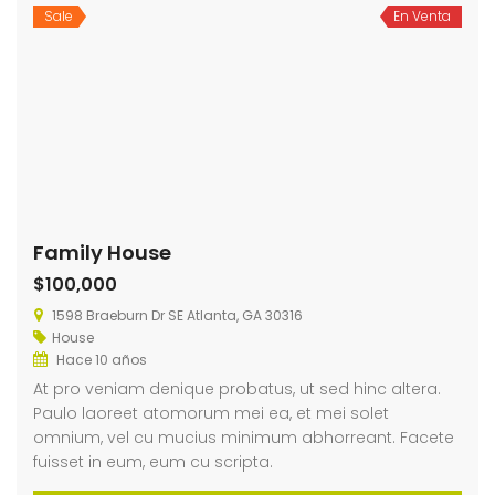
Sale
En Venta
Family House
$100,000
1598 Braeburn Dr SE Atlanta, GA 30316
House
Hace 10 años
At pro veniam denique probatus, ut sed hinc altera.
Paulo laoreet atomorum mei ea, et mei solet
omnium, vel cu mucius minimum abhorreant. Facete
fuisset in eum, eum cu scripta.