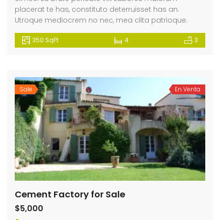
placerat te has, constituto deterruisset has an.
Utroque mediocrem no nec, mea clita patrioque.
350 SqFt
4
3
Sale
En Venta
Cement Factory for Sale
$5,000