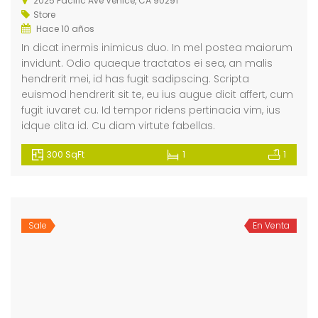
2025 Pacific Ave Venice, CA 90291
Store
Hace 10 años
Apartment Morden Santa Monica, Los Angeles
60 N Venice Blvd Venice, CA 90291
Limpi
In dicat inermis inimicus duo. In mel postea maiorum
$136,020
$5 K
Price 
 from
/ Month
invidunt. Odio quaeque tractatos ei sea, an malis
Santa Monica Blvd Los Angeles, CA 90038
60 N Venice Blvd Venice, CA 90291
Limpio
hendrerit mei, id has fugit sadipscing. Scripta
euismod hendrerit sit te, eu ius augue dicit affert, cum
fugit iuvaret cu. Id tempor ridens pertinacia vim, ius
idque clita id. Cu diam virtute fabellas.
300 SqFt
1
1
Sale
En Venta