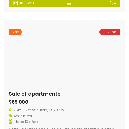
300 SqFt
5
4
Sale
En Venta
Sale of apartments
$65,000
2512 E 12th St Austin, TX 78702
Apartment
Hace 10 años