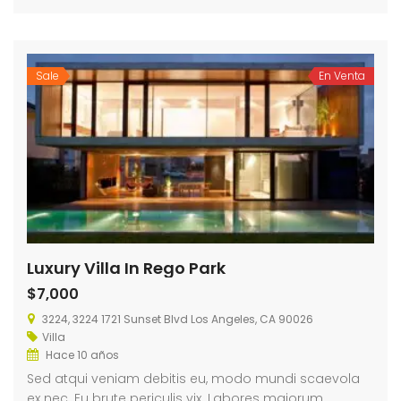
Sale
En Venta
Luxury Villa In Rego Park
$7,000
3224, 3224 1721 Sunset Blvd Los Angeles, CA 90026
Villa
Hace 10 años
Sed atqui veniam debitis eu, modo mundi scaevola
ex nec. Eu brute periculis vix. Labores maiorum