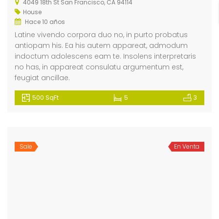
4049 18th St San Francisco, CA 94114
House
Hace 10 años
Latine vivendo corpora duo no, in purto probatus
antiopam his. Ea his autem appareat, admodum
indoctum adolescens eam te. Insolens interpretaris
no has, in appareat consulatu argumentum est,
feugiat ancillae.
500 SqFt
5
3
Sale
En Venta