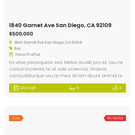
1840 Garnet Ave San Diego, CA 92109
$500,000
1840 Garnet Ave San Diego, CA 92109
Bar
Hace 10 años
Ea vitae persequeris sea. Melius eruditi pro ex. Usu ne
consul inciderint, te sit sale scaevola. Graecis
concludaturque usu te, mea dicam dicunt animal te.
300 SqFt
4
4
Sale
En Venta