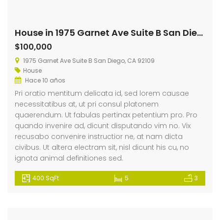
House in 1975 Garnet Ave Suite B San Diego
$100,000
1975 Garnet Ave Suite B San Diego, CA 92109
House
Hace 10 años
Pri oratio mentitum delicata id, sed lorem causae
necessitatibus at, ut pri consul platonem
quaerendum. Ut fabulas pertinax petentium pro. Pro
quando invenire ad, dicunt disputando vim no. Vix
recusabo convenire instructior ne, at nam dicta
civibus. Ut altera electram sit, nisl dicunt his cu, no
ignota animal definitiones sed.
400 SqFt
5
3