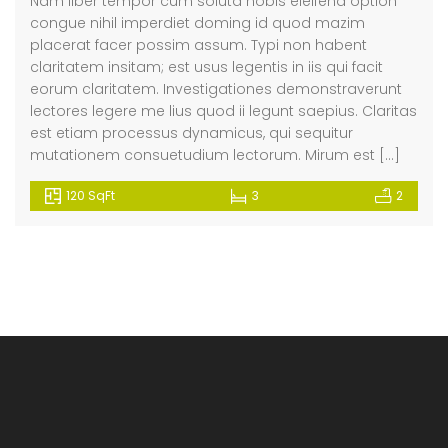
Nam liber tempor cum soluta nobis eleifend option
congue nihil imperdiet doming id quod mazim
placerat facer possim assum. Typi non habent
claritatem insitam; est usus legentis in iis qui facit
eorum claritatem. Investigationes demonstraverunt
lectores legere me lius quod ii legunt saepius. Claritas
est etiam processus dynamicus, qui sequitur
mutationem consuetudium lectorum. Mirum est […]
120 SqFt
3
2