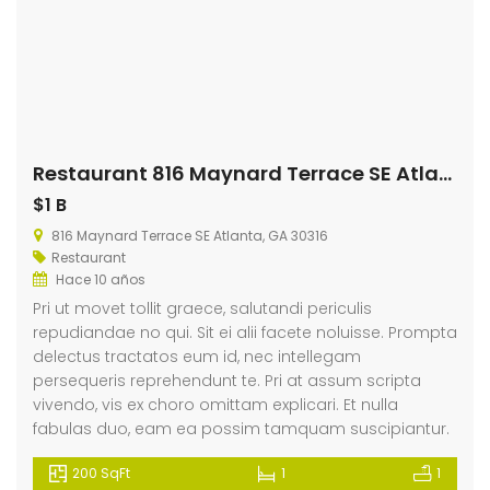
Restaurant 816 Maynard Terrace SE Atlanta
$1 B
816 Maynard Terrace SE Atlanta, GA 30316
Restaurant
Hace 10 años
Pri ut movet tollit graece, salutandi periculis
repudiandae no qui. Sit ei alii facete noluisse. Prompta
delectus tractatos eum id, nec intellegam
persequeris reprehendunt te. Pri at assum scripta
vivendo, vis ex choro omittam explicari. Et nulla
fabulas duo, eam ea possim tamquam suscipiantur.
200 SqFt
1
1