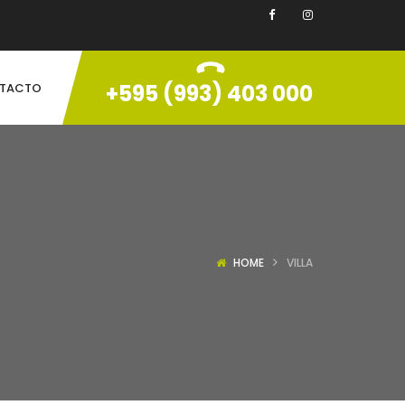
+595 (993) 403 000
TACTO
HOME
VILLA