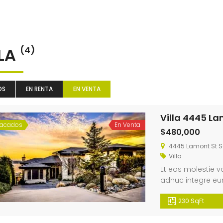
LLA
(4)
OS
EN RENTA
EN VENTA
Villa 4445 La
tacados
En Venta
$480,000
4445 Lamont St S
Villa
Et eos molestie v
adhuc integre eur
adversarium sea, 
230 SqFt
everti regione per
offendit insolens