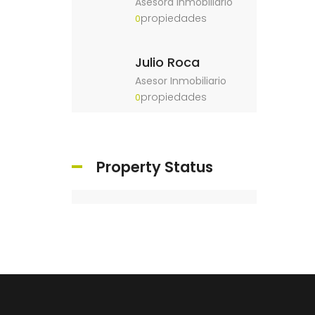
Asesora Inmobiliario
propiedades
0
Julio Roca
Asesor Inmobiliario
propiedades
0
Property Status