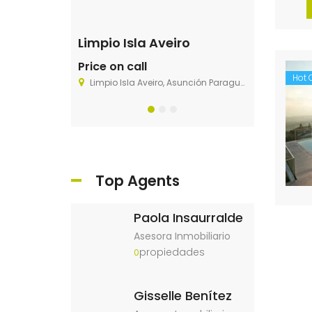
60 N Venice Blvd Venice, CA 90291
Limpio Isla Aveiro
Price on call
$1
Start from
Hot O
enice, CA 90291
Limpio Isla Aveiro, Asunción Paraguay
6511 Santa Moni
Top Agents
Paola Insaurralde
Asesora Inmobiliario
propiedades
0
Gisselle Benítez