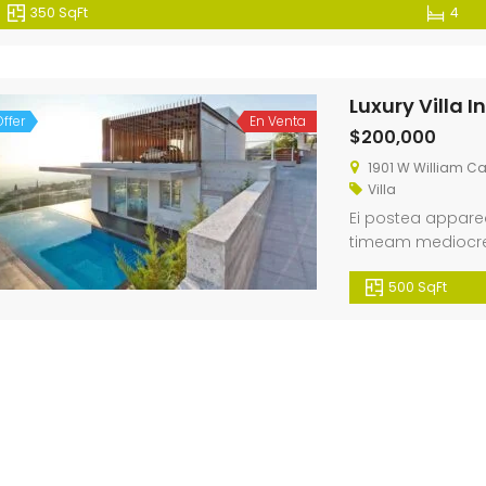
350 SqFt
4
Apartment Morden Santa Monica, Los Angeles
60 N Venice Blvd Venice, CA 90291
Limpio
36,020
$5 K
Price o
Luxury Villa 
/ Month
ffer
En Venta
ca Blvd Los Angeles, CA 90038
60 N Venice Blvd Venice, CA 90291
Limpio
$200,000
1901 W William Ca
Villa
Ei postea apparea
timeam mediocrem 
Id vim facete con
500 SqFt
eu vel.