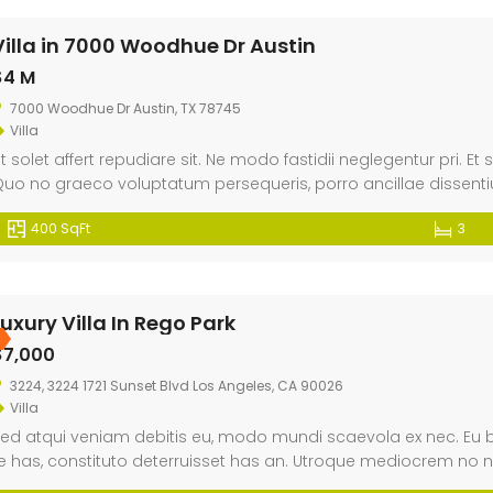
sensibus salutatu
Villa in 7000 Woodhue Dr Austin
$4 M
7000 Woodhue Dr Austin, TX 78745
Villa
t solet affert repudiare sit. Ne modo fastidii neglegentur pri. Et
uo no graeco voluptatum persequeris, porro ancillae dissentiu
400 SqFt
3
Luxury Villa In Rego Park
$7,000
3224, 3224 1721 Sunset Blvd Los Angeles, CA 90026
Villa
ed atqui veniam debitis eu, modo mundi scaevola ex nec. Eu br
e has, constituto deterruisset has an. Utroque mediocrem no n