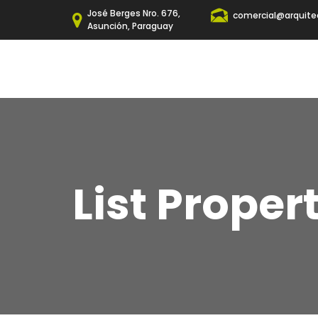
José Berges Nro. 676,
comercial@arquite
Asunción, Paraguay
List Proper