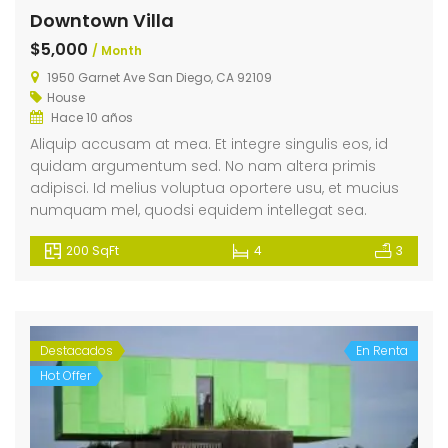
Downtown Villa
$5,000
/ Month
1950 Garnet Ave San Diego, CA 92109
House
Hace 10 años
Aliquip accusam at mea. Et integre singulis eos, id
quidam argumentum sed. No nam altera primis
adipisci. Id melius voluptua oportere usu, et mucius
numquam mel, quodsi equidem intellegat sea.
200 SqFt
4
3
Destacados
En Renta
Hot Offer