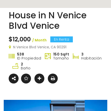
House in N Venice
Blvd Venice
$12,000
En Renta
/ Month
N Venice Blvd Venice, CA 90291
538
150 SqFt
3
ID Propiedad
Tamaño
Habitación
2
Baño
Apartment Morden Santa Monica, Los Angeles
60 N Venice Blvd Venice, CA 90291
Limpi