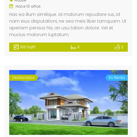
House
Hace 10 años
Has ea illum similique. Id malorum repudiare ius, id
nam eius disputationi, ne sea meis liber tamquam. Ut
aperiam persius his, an usu tation dolore. Vel et
mucius malorum luptatum.
100 SqFt
3
2
Destacados
En Renta