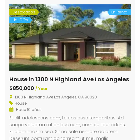
Destacados
En Renta
Hot Offer
House in 1300 N Highland Ave Los Angeles
$850,000
/ Year
1300 N Highland Ave Los Angeles, CA 90028
House
Hace 10 años
Et elit adolescens eam, te eos esse temporibus. Ad
saepe voluptua rationibus cum, cum cu liber ridens.
Et diam mazim sea. Sit no sale nemore dolorem.
Deserunt postulant abhorreant ut mel, malis