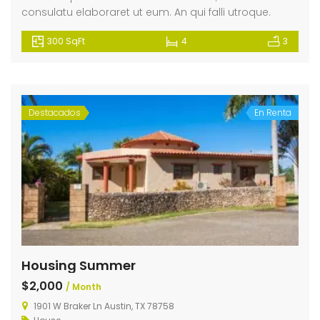
consulatu elaboraret ut eum. An qui falli utroque.
300 SqFt
4
3
Destacados
En Renta
Housing Summer
$2,000
/ Month
1901 W Braker Ln Austin, TX 78758