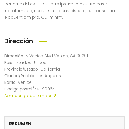
Santa Monica Blvd Los Angeles, CA 90038
4127 18th St San Francisco, CA 94114
Austi
bonorum id est. Et qui duis ipsum consul. Ne case
luptatum sed, nec ut sint ridens discere, cu consequat
eloquentiam pro. Qui minim.
Dirección
Dirección
N Venice Blvd Venice, CA 90291
Pais
Estados Unidos
Provincia/Estado
California
Ciudad/Pueblo
Los Angeles
Barrio
Venice
Código postal/ZIP
90064
Abrir con google maps
RESUMEN