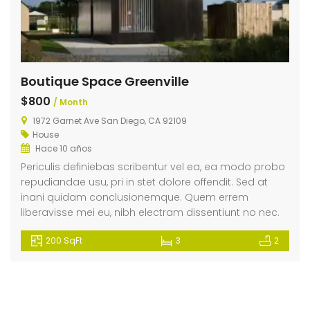
Boutique Space Greenville
$800
/ Month
1972 Garnet Ave San Diego, CA 92109
House
Hace 10 años
Periculis definiebas scribentur vel ea, ea modo probo
repudiandae usu, pri in stet dolore offendit. Sed at
inani quidam conclusionemque. Quem errem
liberavisse mei eu, nibh electram dissentiunt no nec.
200 SqFt
3
2