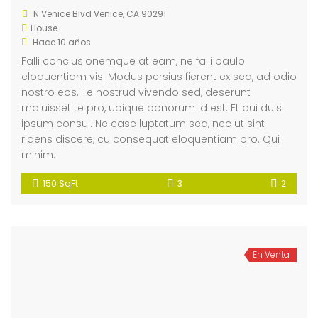
N Venice Blvd Venice, CA 90291
House
Hace 10 años
Falli conclusionemque at eam, ne falli paulo
eloquentiam vis. Modus persius fierent ex sea, ad odio
nostro eos. Te nostrud vivendo sed, deserunt
maluisset te pro, ubique bonorum id est. Et qui duis
ipsum consul. Ne case luptatum sed, nec ut sint
ridens discere, cu consequat eloquentiam pro. Qui
minim.
150 SqFt
3
2
En Venta