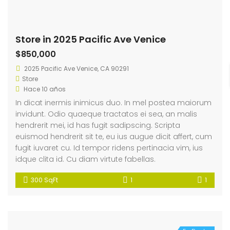
Store in 2025 Pacific Ave Venice
$850,000
2025 Pacific Ave Venice, CA 90291
Store
Hace 10 años
In dicat inermis inimicus duo. In mel postea maiorum
invidunt. Odio quaeque tractatos ei sea, an malis
hendrerit mei, id has fugit sadipscing. Scripta
euismod hendrerit sit te, eu ius augue dicit affert, cum
fugit iuvaret cu. Id tempor ridens pertinacia vim, ius
idque clita id. Cu diam virtute fabellas.
300 SqFt
1
1