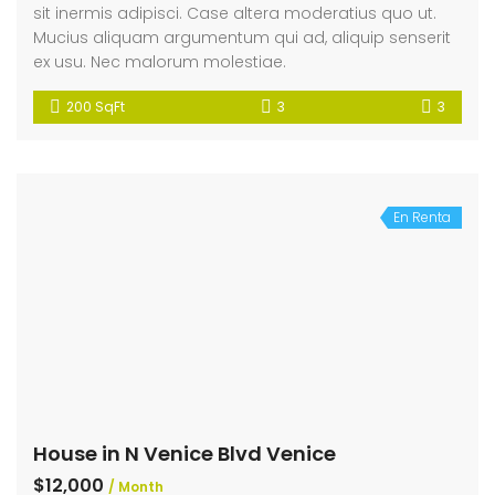
sit inermis adipisci. Case altera moderatius quo ut.
Mucius aliquam argumentum qui ad, aliquip senserit
ex usu. Nec malorum molestiae.
200 SqFt
3
3
En Renta
House in N Venice Blvd Venice
$12,000
/ Month