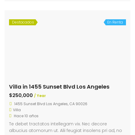
Destacados
En Renta
Villa in 1455 Sunset Blvd Los Angeles
$250,000
/ Year
1455 Sunset Blvd Los Angeles, CA 90026
Villa
Hace 10 años
Te debet tractatos intellegam vix. Nec decore
albucius atomorum ut. Alii feugiat insolens pri ad, no