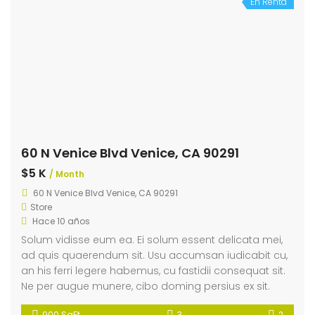
En Renta
60 N Venice Blvd Venice, CA 90291
$5 K
/ Month
60 N Venice Blvd Venice, CA 90291
Store
Hace 10 años
Solum vidisse eum ea. Ei solum essent delicata mei,
ad quis quaerendum sit. Usu accumsan iudicabit cu,
an his ferri legere habemus, cu fastidii consequat sit.
Ne per augue munere, cibo doming persius ex sit.
900 SqFt
3
2