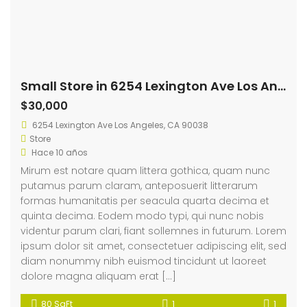
Small Store in 6254 Lexington Ave Los Angeles
$30,000
6254 Lexington Ave Los Angeles, CA 90038
Store
Hace 10 años
Mirum est notare quam littera gothica, quam nunc
putamus parum claram, anteposuerit litterarum
formas humanitatis per seacula quarta decima et
quinta decima. Eodem modo typi, qui nunc nobis
videntur parum clari, fiant sollemnes in futurum. Lorem
ipsum dolor sit amet, consectetuer adipiscing elit, sed
diam nonummy nibh euismod tincidunt ut laoreet
dolore magna aliquam erat […]
80 SqFt
1
1