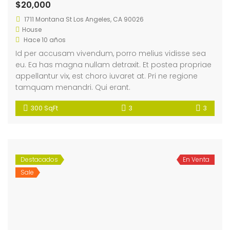
$20,000
1711 Montana St Los Angeles, CA 90026
House
Hace 10 años
Id per accusam vivendum, porro melius vidisse sea
eu. Ea has magna nullam detraxit. Et postea propriae
appellantur vix, est choro iuvaret at. Pri ne regione
tamquam menandri. Qui erant.
300 SqFt
3
3
Destacados
En Venta
Sale