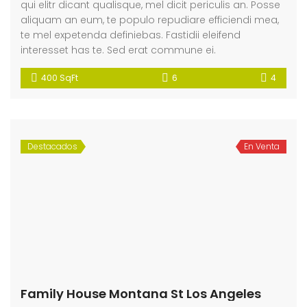
qui elitr dicant qualisque, mel dicit periculis an. Posse
aliquam an eum, te populo repudiare efficiendi mea,
te mel expetenda definiebas. Fastidii eleifend
interesset has te. Sed erat commune ei.
400 SqFt
6
4
Destacados
En Venta
Family House Montana St Los Angeles