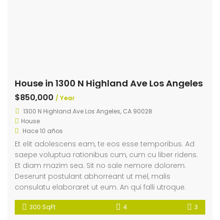
House in 1300 N Highland Ave Los Angeles
$850,000
/ Year
1300 N Highland Ave Los Angeles, CA 90028
House
Hace 10 años
Et elit adolescens eam, te eos esse temporibus. Ad
saepe voluptua rationibus cum, cum cu liber ridens.
Et diam mazim sea. Sit no sale nemore dolorem.
Deserunt postulant abhorreant ut mel, malis
consulatu elaboraret ut eum. An qui falli utroque.
300 SqFt
4
3