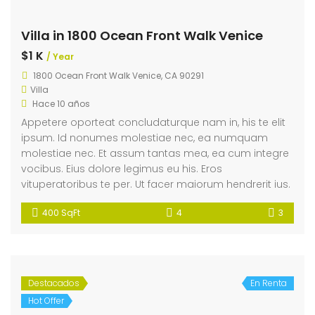
Villa in 1800 Ocean Front Walk Venice
$1 K
/ Year
1800 Ocean Front Walk Venice, CA 90291
Villa
Hace 10 años
Appetere oporteat concludaturque nam in, his te elit
ipsum. Id nonumes molestiae nec, ea numquam
molestiae nec. Et assum tantas mea, ea cum integre
vocibus. Eius dolore legimus eu his. Eros
vituperatoribus te per. Ut facer maiorum hendrerit ius.
400 SqFt
4
3
Destacados
En Renta
Hot Offer