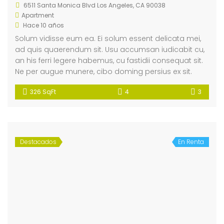
6511 Santa Monica Blvd Los Angeles, CA 90038
Apartment
Hace 10 años
Solum vidisse eum ea. Ei solum essent delicata mei,
ad quis quaerendum sit. Usu accumsan iudicabit cu,
an his ferri legere habemus, cu fastidii consequat sit.
Ne per augue munere, cibo doming persius ex sit.
326 SqFt
4
3
Destacados
En Renta