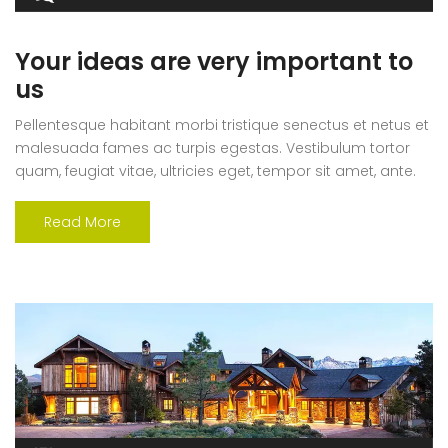
Your ideas are very important to
us
Pellentesque habitant morbi tristique senectus et netus et
malesuada fames ac turpis egestas. Vestibulum tortor
quam, feugiat vitae, ultricies eget, tempor sit amet, ante.
Donec eu libero sit amet quam egestas semper. Aenean
ultricies mi vitae est. Mauris placerat eleifend leo. Quisque
Read More
sit amet est et sapien ullamcorper pharetra. Vestibulum
erat wisi, condimentum sed, commodo [...]