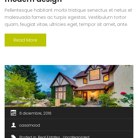
Pellentesque habitant morbi tristique senectus et netus et
malesuada fames ac turpis egestas. Vestibulum tortor
quam, feugiat vitae, ultricies eget, tempor sit amet, ante.
Donec eu libero sit amet quam egestas semper. Aenean
ultricies mi vitae est. Mauris placerat eleifend leo. Quisque
Read More
sit amet est et sapien ullamcorper pharetra. Vestibulum
erat wisi, condimentum sed, commodo [...]
6 diciembre, 2016
casamood
Posted in
Real Estates
Uncategorized