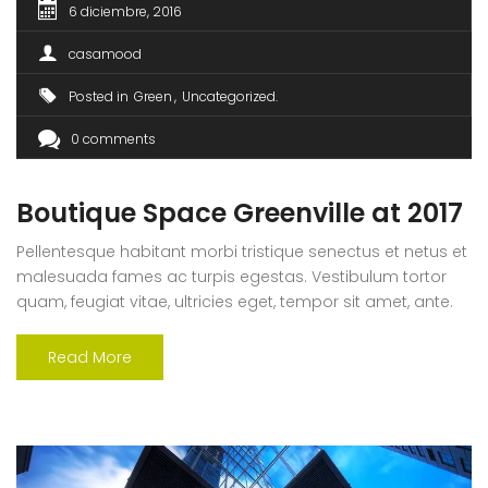
6 diciembre, 2016
casamood
Posted in
Green
Uncategorized
0 comments
Boutique Space Greenville at 2017
Pellentesque habitant morbi tristique senectus et netus et
malesuada fames ac turpis egestas. Vestibulum tortor
quam, feugiat vitae, ultricies eget, tempor sit amet, ante.
Donec eu libero sit amet quam egestas semper. Aenean
ultricies mi vitae est. Mauris placerat eleifend leo. Quisque
Read More
sit amet est et sapien ullamcorper pharetra. Vestibulum
erat wisi, condimentum sed, commodo [...]