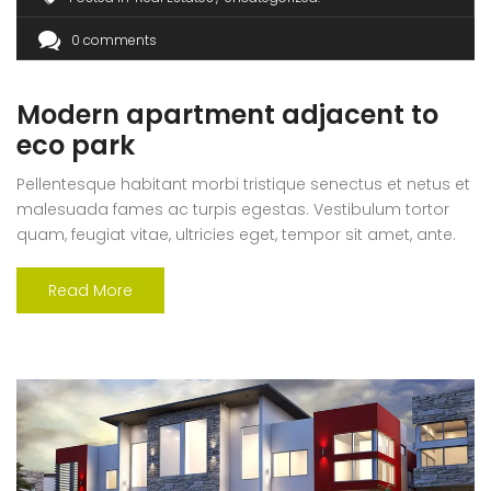
0 comments
Modern apartment adjacent to
eco park
Pellentesque habitant morbi tristique senectus et netus et
malesuada fames ac turpis egestas. Vestibulum tortor
quam, feugiat vitae, ultricies eget, tempor sit amet, ante.
Donec eu libero sit amet quam egestas semper. Aenean
ultricies mi vitae est. Mauris placerat eleifend leo. Quisque
Read More
sit amet est et sapien ullamcorper pharetra. Vestibulum
erat wisi, condimentum sed, commodo [...]