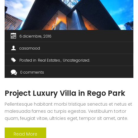
6 diciembre, 2016
casamood
Posted in
Real Estates
Uncategorized
0 comments
Project Luxury Villa in Rego Park
Pellentesque habitant morbi tristique senectus et netus et
malesuada fames ac turpis egestas. Vestibulum tortor
quam, feugiat vitae, ultricies eget, tempor sit amet, ante.
Donec eu libero sit amet quam egestas semper. Aenean
ultricies mi vitae est. Mauris placerat eleifend leo. Quisque
Read More