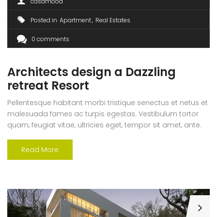
casamood
Posted in
Apartment
Real Estates
0 comments
Architects design a Dazzling
retreat Resort
Pellentesque habitant morbi tristique senectus et netus et
malesuada fames ac turpis egestas. Vestibulum tortor
quam, feugiat vitae, ultricies eget, tempor sit amet, ante.
Donec eu libero sit amet quam egestas semper. Aenean
ultricies mi vitae est. Mauris placerat eleifend leo. Quisque
Read More
sit amet est et sapien ullamcorper pharetra. Vestibulum
erat wisi, condimentum sed, commodo [...]