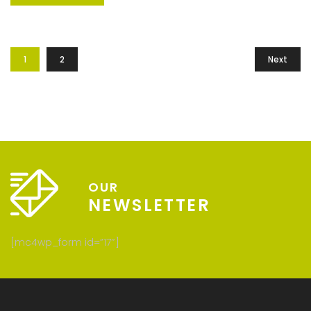
sit amet est et sapien ullamcorper pharetra. Vestibulum
erat wisi, condimentum sed, commodo [...]
1
2
Next
OUR
NEWSLETTER
[mc4wp_form id=”17″]