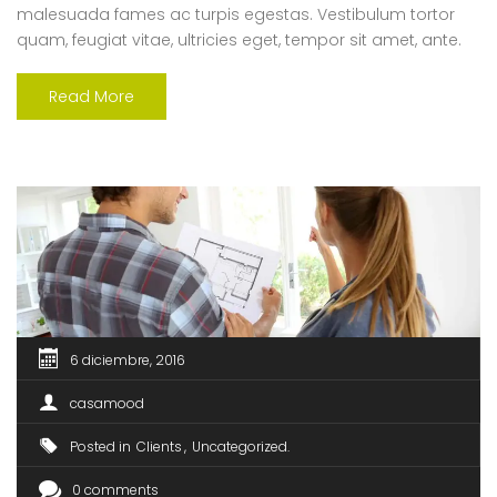
malesuada fames ac turpis egestas. Vestibulum tortor
quam, feugiat vitae, ultricies eget, tempor sit amet, ante.
Donec eu libero sit amet quam egestas semper. Aenean
ultricies mi vitae est. Mauris placerat eleifend leo. Quisque
Read More
sit amet est et sapien ullamcorper pharetra. Vestibulum
erat wisi, condimentum sed, commodo [...]
6 diciembre, 2016
casamood
Posted in
Clients
Uncategorized
0 comments