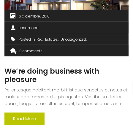
6 diciembre, 2016
casamood
Posted in
Real Estates
Uncategorized
0 comments
We’re doing business with
pleasure
Pellentesque habitant morbi tristique senectus et netus et
malesuada fames ac turpis egestas. Vestibulum tortor
quam, feugiat vitae, ultricies eget, tempor sit amet, ante.
Donec eu libero sit amet quam egestas semper. Aenean
ultricies mi vitae est. Mauris placerat eleifend leo. Quisque
Read More
sit amet est et sapien ullamcorper pharetra. Vestibulum
erat wisi, condimentum sed, commodo [...]