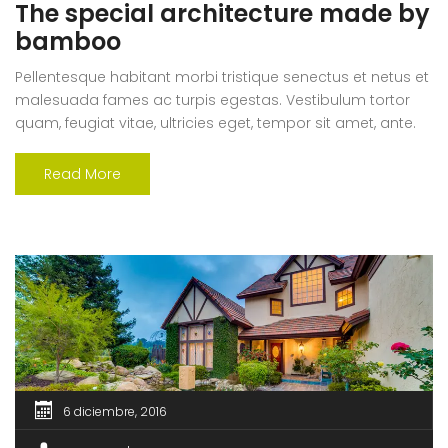
The special architecture made by
bamboo
Pellentesque habitant morbi tristique senectus et netus et
malesuada fames ac turpis egestas. Vestibulum tortor
quam, feugiat vitae, ultricies eget, tempor sit amet, ante.
Donec eu libero sit amet quam egestas semper. Aenean
ultricies mi vitae est. Mauris placerat eleifend leo.
Read More
6 diciembre, 2016