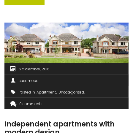
sit amet est et sapien ullamcorper pharetra. Vestibulum
erat wisi, condimentum sed, commodo [...]
6 diciembre, 2016
casamood
Posted in
Apartment
Uncategorized
0 comments
Independent apartments with
modern design