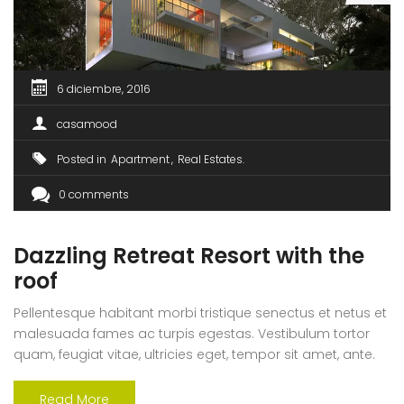
6 diciembre, 2016
casamood
Posted in
Apartment
Real Estates
0 comments
Dazzling Retreat Resort with the
roof
Pellentesque habitant morbi tristique senectus et netus et
malesuada fames ac turpis egestas. Vestibulum tortor
quam, feugiat vitae, ultricies eget, tempor sit amet, ante.
Donec eu libero sit amet quam egestas semper. Aenean
ultricies mi vitae est. Mauris placerat eleifend leo. Quisque
Read More