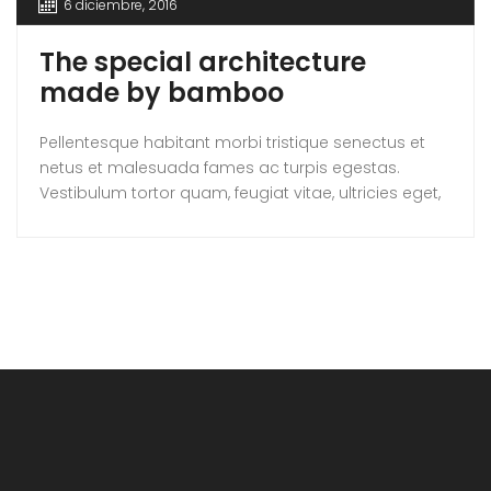
6 diciembre, 2016
The special architecture
made by bamboo
Pellentesque habitant morbi tristique senectus et
netus et malesuada fames ac turpis egestas.
Vestibulum tortor quam, feugiat vitae, ultricies eget,
tempor sit amet, ante. Donec eu libero sit amet
quam egestas semper. Aenean ultricies mi vitae
est. Mauris placerat eleifend leo.