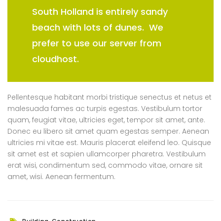
South Holland is entirely sandy
beach with lots of dunes. We
prefer to use our server from
cloudhost.
Pellentesque habitant morbi tristique senectus et netus et
malesuada fames ac turpis egestas. Vestibulum tortor
quam, feugiat vitae, ultricies eget, tempor sit amet, ante.
Donec eu libero sit amet quam egestas semper. Aenean
ultricies mi vitae est. Mauris placerat eleifend leo. Quisque
sit amet est et sapien ullamcorper pharetra. Vestibulum
erat wisi, condimentum sed, commodo vitae, ornare sit
amet, wisi. Aenean fermentum.
,