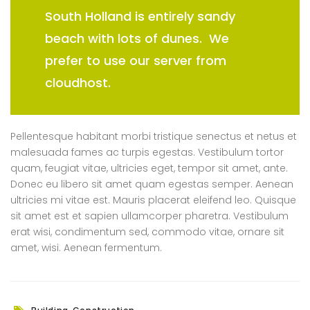
South Holland is entirely sandy
beach with lots of dunes. We
prefer to use our server from
cloudhost.
Pellentesque habitant morbi tristique senectus et netus et
malesuada fames ac turpis egestas. Vestibulum tortor
quam, feugiat vitae, ultricies eget, tempor sit amet, ante.
Donec eu libero sit amet quam egestas semper. Aenean
ultricies mi vitae est. Mauris placerat eleifend leo. Quisque
sit amet est et sapien ullamcorper pharetra. Vestibulum
erat wisi, condimentum sed, commodo vitae, ornare sit
amet, wisi. Aenean fermentum.
,