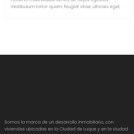
Vestibulum tortor quam, feugiat vitae, ultricies eget,
tempor sit amet, ante. Donec eu libero sit amet
quam egestas semper. Aenean ultricies mi vitae
est. Mauris placerat eleifend leo.
Somos la marca de un desarrollo inmobiliario, con
viviendas ubicadas en la Ciudad de Luque y en la ciudad